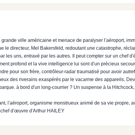
a grande ville américaine et menace de paralyser l'aéroport, im
 que le directeur, Mel Bakersfeld, redoutant une catastrophe, récl
par les uns, entravé par les autres. Il peut compter sur un chef d'
ent profond et la vive intelligence lui sont d'un précieux secours.
ndre pour son frère, contrôleur-radar traumatisé pour avoir autre
gneux des riverains exaspérés par le vacarme des appareils. Devr
embarque. à bord d'un long-courrier ? Un suspense à la Hitchcock
nt, l'aéroport, organisme monstrueux animé de sa vie propre, a
, chef d'œuvre d'Arthur HAILEY