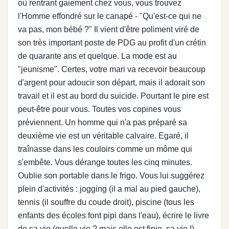
où rentrant gaiement chez vous, vous trouvez
l'Homme effondré sur le canapé - "Qu'est-ce qui ne
va pas, mon bébé ?" Il vient d'être poliment viré de
son très important poste de PDG au profit d'un crétin
de quarante ans et quelque. La mode est au
"jeunisme". Certes, votre mari va recevoir beaucoup
d'argent pour adoucir son départ, mais il adorait son
travail et il est au bord du suicide. Pourtant le pire est
peut-être pour vous. Toutes vos copines vous
préviennent. Un homme qui n'a pas préparé sa
deuxième vie est un véritable calvaire. Egaré, il
traînasse dans les couloirs comme un môme qui
s'embête. Vous dérange toutes les cinq minutes.
Oublie son portable dans le frigo. Vous lui suggérez
plein d'activités : jogging (il a mal au pied gauche),
tennis (il souffre du coude droit), piscine (tous les
enfants des écoles font pipi dans l'eau), écrire le livre
de sa vie (quelle vie ? mais elle est finie, sa vie !),