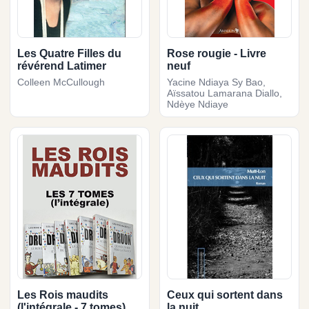
Les Quatre Filles du
Rose rougie - Livre
révérend Latimer
neuf
Colleen McCullough
Yacine Ndiaya Sy Bao,
Aïssatou Lamarana Diallo,
Ndèye Ndiaye
Les Rois maudits
Ceux qui sortent dans
(l'intégrale - 7 tomes)
la nuit