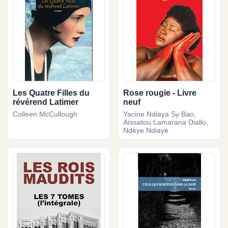
Les Quatre Filles du
Rose rougie - Livre
révérend Latimer
neuf
Colleen McCullough
Yacine Ndiaya Sy Bao,
Aïssatou Lamarana Diallo,
Ndèye Ndiaye