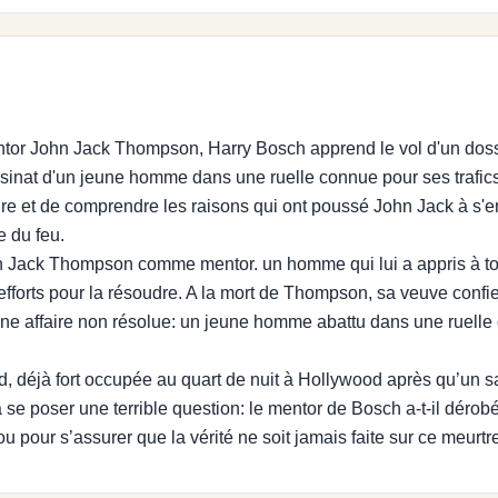
ntor John Jack Thompson, Harry Bosch apprend le vol d'un dossi
sinat d'un jeune homme dans une ruelle connue pour ses trafic
faire et de comprendre les raisons qui ont poussé John Jack à s'
e du feu.
n Jack Thompson comme mentor. un homme qui lui a appris à tou
efforts pour la résoudre. A la mort de Thompson, sa veuve confi
t d’une affaire non résolue: un jeune homme abattu dans une ruel
 déjà fort occupée au quart de nuit à Hollywood après qu’un sa
 à se poser une terrible question: le mentor de Bosch a-t-il déro
 ou pour s’assurer que la vérité ne soit jamais faite sur ce meurtr