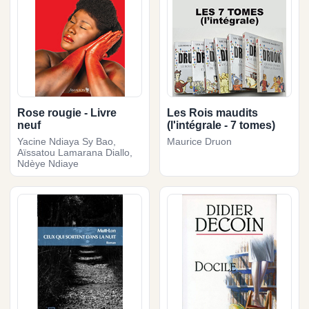
Rose rougie - Livre
Les Rois maudits
neuf
(l'intégrale - 7 tomes)
Yacine Ndiaya Sy Bao,
Maurice Druon
Aïssatou Lamarana Diallo,
Ndèye Ndiaye