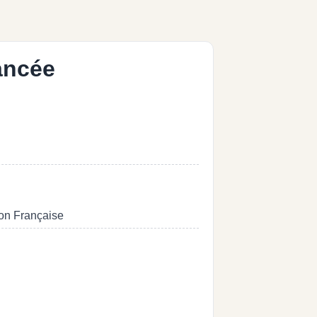
ancée
ion Française