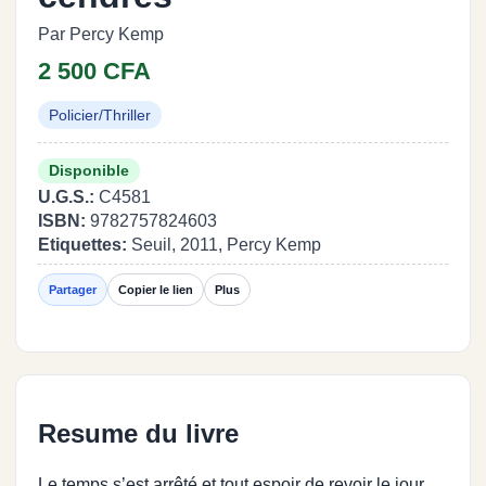
Par Percy Kemp
2 500 CFA
Policier/Thriller
Disponible
U.G.S.:
C4581
ISBN:
9782757824603
Etiquettes:
Seuil, 2011, Percy Kemp
Partager
Copier le lien
Plus
Resume du livre
Le temps s’est arrêté et tout espoir de revoir le jour