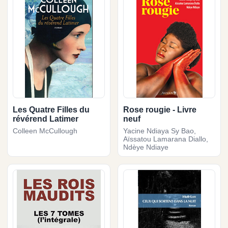
Les Quatre Filles du
Rose rougie - Livre
révérend Latimer
neuf
Colleen McCullough
Yacine Ndiaya Sy Bao,
Aïssatou Lamarana Diallo,
Ndèye Ndiaye