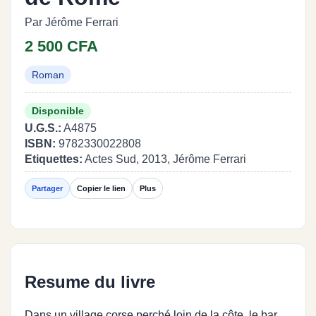
Par Jérôme Ferrari
2 500 CFA
Roman
Disponible
U.G.S.:
A4875
ISBN:
9782330022808
Etiquettes:
Actes Sud, 2013, Jérôme Ferrari
Partager
Copier le lien
Plus
Resume du livre
Dans un village corse perché loin de la côte, le bar