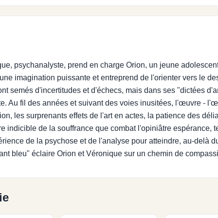
nique, psychanalyste, prend en charge Orion, un jeune adolescen
 d'une imagination puissante et entreprend de l'orienter vers le d
ont semés d'incertitudes et d'échecs, mais dans ses "dictées d'an
e. Au fil des années et suivant des voies inusitées, l'œuvre - l'œu
sion, les surprenants effets de l'art en actes, la patience des dél
e indicible de la souffrance que combat l'opiniâtre espérance, t
ence de la psychose et de l'analyse pour atteindre, au-delà du
enfant bleu" éclaire Orion et Véronique sur un chemin de compass
ie