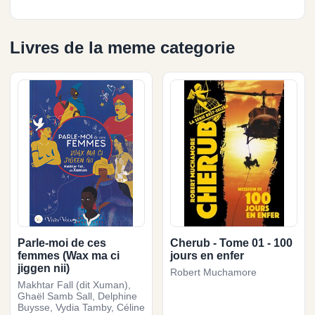
Livres de la meme categorie
Parle-moi de ces
Cherub - Tome 01 - 100
femmes (Wax ma ci
jours en enfer
jiggen nii)
Robert Muchamore
Makhtar Fall (dit Xuman),
Ghaël Samb Sall, Delphine
Buysse, Vydia Tamby, Céline