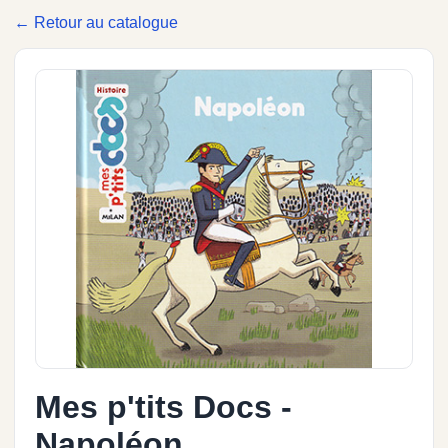
← Retour au catalogue
Mes p'tits Docs -
Napoléon