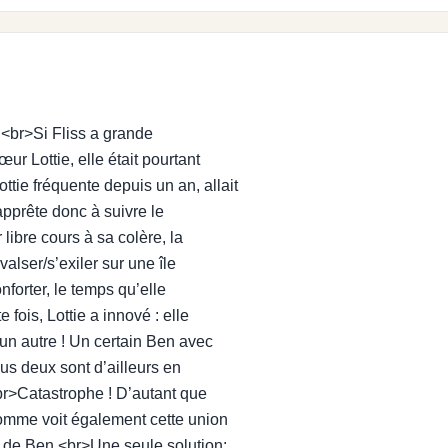
.<br>Si Fliss a grande
r Lottie, elle était pourtant
tie fréquente depuis un an, allait
apprête donc à suivre le
 libre cours à sa colère, la
alser/s’exiler sur une île
nforter, le temps qu’elle
 fois, Lottie a innové : elle
un autre ! Un certain Ben avec
Tous deux sont d’ailleurs en
br>Catastrophe ! D’autant que
omme voit également cette union
é de Ben.<br>Une seule solution: