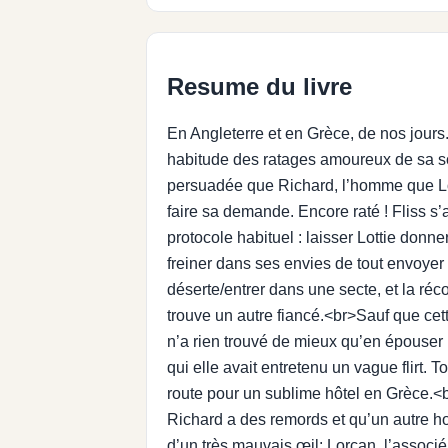
Resume du livre
En Angleterre et en Grèce, de nos jours
habitude des ratages amoureux de sa sœu
persuadée que Richard, l’homme que Lot
faire sa demande. Encore raté ! Fliss s’
protocole habituel : laisser Lottie donner
freiner dans ses envies de tout envoyer v
déserte/entrer dans une secte, et la réco
trouve un autre fiancé.<br>Sauf que cette
n’a rien trouvé de mieux qu’en épouser 
qui elle avait entretenu un vague flirt. 
route pour un sublime hôtel en Grèce.<
Richard a des remords et qu’un autre h
d’un très mauvais œil: Lorcan, l’associ