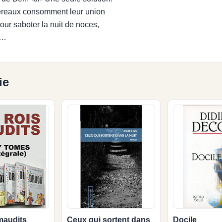
tereaux consomment leur union
pour saboter la nuit de noces,
e…
ie
maudits
Ceux qui sortent dans
Docile