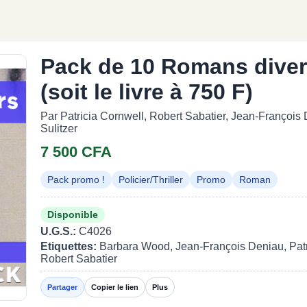
Pack de 10 Romans diver
(soit le livre à 750 F)
Par Patricia Cornwell, Robert Sabatier, Jean-Françoi
Sulitzer
7 500 CFA
Pack promo !
Policier/Thriller
Promo
Roman
Disponible
U.G.S.:
C4026
Etiquettes:
Barbara Wood, Jean-François Deniau, Patri
Robert Sabatier
Partager
Copier le lien
Plus