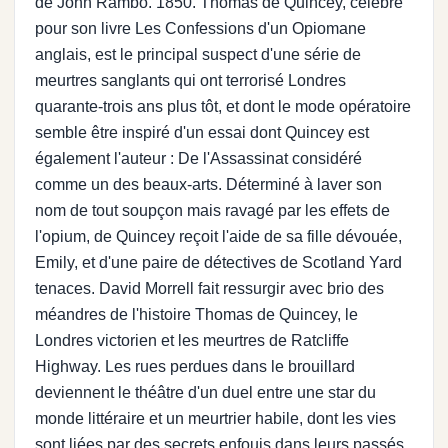
de John Rambo. 1850. Thomas de Quincey, célèbre
pour son livre Les Confessions d'un Opiomane
anglais, est le principal suspect d'une série de
meurtres sanglants qui ont terrorisé Londres
quarante-trois ans plus tôt, et dont le mode opératoire
semble être inspiré d'un essai dont Quincey est
également l'auteur : De l'Assassinat considéré
comme un des beaux-arts. Déterminé à laver son
nom de tout soupçon mais ravagé par les effets de
l'opium, de Quincey reçoit l'aide de sa fille dévouée,
Emily, et d'une paire de détectives de Scotland Yard
tenaces. David Morrell fait ressurgir avec brio des
méandres de l'histoire Thomas de Quincey, le
Londres victorien et les meurtres de Ratcliffe
Highway. Les rues perdues dans le brouillard
deviennent le théâtre d'un duel entre une star du
monde littéraire et un meurtrier habile, dont les vies
sont liées par des secrets enfouis dans leurs passés.