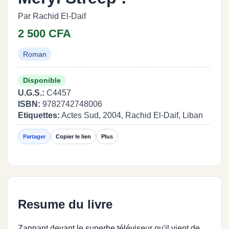
Par Rachid El-Daif
2 500 CFA
Roman
Disponible
U.G.S.:
C4457
ISBN:
9782742748006
Etiquettes:
Actes Sud, 2004, Rachid El-Daif, Liban
Partager
Copier le lien
Plus
Resume du livre
Zappant devant le superbe téléviseur qu'il vient de