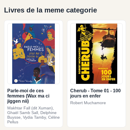
Livres de la meme categorie
Parle-moi de ces
Cherub - Tome 01 - 100
femmes (Wax ma ci
jours en enfer
jiggen nii)
Robert Muchamore
Makhtar Fall (dit Xuman),
Ghaël Samb Sall, Delphine
Buysse, Vydia Tamby, Céline
Pellus