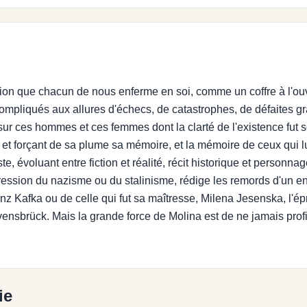
ion que chacun de nous enferme en soi, comme un coffre à l'ouv
ompliqués aux allures d'échecs, de catastrophes, de défaites g
sur ces hommes et ces femmes dont la clarté de l'existence fut
 forçant de sa plume sa mémoire, et la mémoire de ceux qui lui 
ste, évoluant entre fiction et réalité, récit historique et personna
ression du nazisme ou du stalinisme, rédige les remords d'un en
Franz Kafka ou de celle qui fut sa maîtresse, Milena Jesenska, 
avensbrück. Mais la grande force de Molina est de ne jamais pro
ie