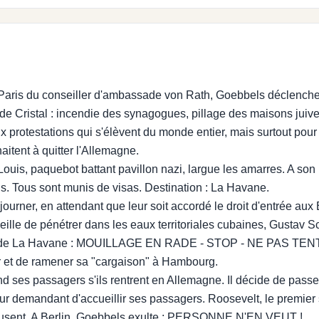
Paris du conseiller d'ambassade von Rath, Goebbels déclenche d
t de Cristal : incendie des synagogues, pillage des maisons juive
 protestations qui s'élèvent du monde entier, mais surtout pou
haitent à quitter l'Allemagne.
ouis, paquebot battant pavillon nazi, largue les amarres. A so
ds. Tous sont munis de visas. Destination : La Havane.
ourner, en attendant que leur soit accordé le droit d'entrée aux 
veille de pénétrer dans les eaux territoriales cubaines, Gustav Sc
ent de La Havane : MOUILLAGE EN RADE - STOP - NE PAS 
our et de ramener sa "cargaison" à Hambourg.
end ses passagers s'ils rentrent en Allemagne. Il décide de passe
r demandant d'accueillir ses passagers. Roosevelt, le premier s
refusent. A Berlin, Goebbels exulte : PERSONNE N'EN VEUT !