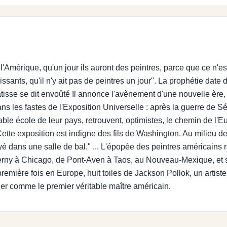
Amérique, qu'un jour ils auront des peintres, parce que ce n'est
issants, qu'il n'y ait pas de peintres un jour". La prophétie dat
isse se dit envoûté Il annonce l'avènement d'une nouvelle ère, 
ns les fastes de l'Exposition Universelle : après la guerre de S
able école de leur pays, retrouvent, optimistes, le chemin de l'Eu
tte exposition est indigne des fils de Washington. Au milieu de n
voyé dans une salle de bal." ... L'épopée des peintres américain
erny à Chicago, de Pont-Aven à Taos, au Nouveau-Mexique, et 
première fois en Europe, huit toiles de Jackson Pollok, un arti
er comme le premier véritable maître américain.