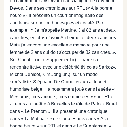
du calembour, s'inscrivant dans la ligne de Raymond
Devos. Dans ses chroniques sur RTL (« A la bonne
heure »), il présente un courrier imaginaire des
auditeurs, sur un ton burlesques et décalé. Par
exemple : « Je m'appelle Martine. J'ai 82 ans et deux
caniches, en plus d'avoir Alzheimer et deux caniches.
Mais j'ai encore une excellente mémoire pour une
femme de 2 ans qui doit s'occuper de 82 caniches. ».
Sur Canal + (« Le Supplément »), il narre sa
rencontre fictive avec une célébrité (Nicolas Sarkozy,
Michel Denisot, Kim Jong-un.), sur un mode
surréaliste. Stéphane De Groodt est un acteur et
humoriste belge. Il a notamment joué dans la série «
Mes amis, mes amours, mes emmerdes » sur TF1 et
a repris au théâtre à Bruxelles le rôle de Patrick Bruel
dans « Le Prénom ». Il a présenté une chronique
dans « La Matinale » de Canal + puis dans « A la
bonne heure » sur RTL et dans « Le Supplément »