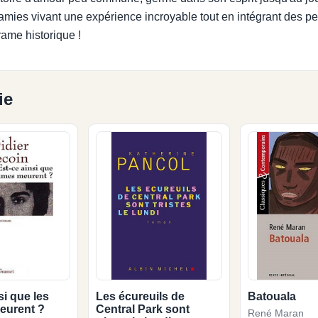
 amies vivant une expérience incroyable tout en intégrant des p
rame historique !
ie
si que les
Les écureuils de
Batouala
eurent ?
Central Park sont
René Maran