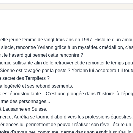
t elle jeune femme de vingt-trois ans en 1997. Histoire d'un amo
ècle, rencontre Yerlann grâce à un mystérieux médaillon, c'est 
 le hasard qui permet cette rencontre ?
'énergie suffisante afin de le retrouver et de remonter le temps 
ienne est ravagée par la peste ? Yerlann lui accordera-t-il tout
le secret des Templiers ?
sa légèreté et ses rebondissements.
est époustouflante... C'est une plongée dans l'histoire, à l'épo
harme des personnages...
 à Lausanne en Suisse.
erce, Aurélia se tourne d'abord vers les professions équestres.
ériences lui permettront de pouvoir réaliser son rêve : écrire u
histoire d'amour peu commune, germe dans son esprit jusqu'au jou